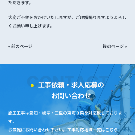
ただきます。
大変ご不便をおかけいたしますが、ご理解賜りますようよろし
くお願い申し上げます。
« 前のページ
後のページ »
CONTACT
工事依頼・求人応募の
お問い合わせ
施工工事は愛知・岐阜・三重の東海３県を対応致しておりま
す。
お気軽にお問い合わせ下さい。
工事対応地域一覧はこちら