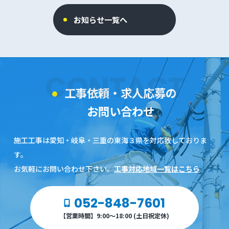
お知らせ一覧へ
CONTACT
工事依頼・求人応募の
お問い合わせ
施工工事は愛知・岐阜・三重の東海３県を対応致しておりま
す。
お気軽にお問い合わせ下さい。
工事対応地域一覧はこちら
052-848-7601
【営業時間】9:00～18:00 (土日祝定休)