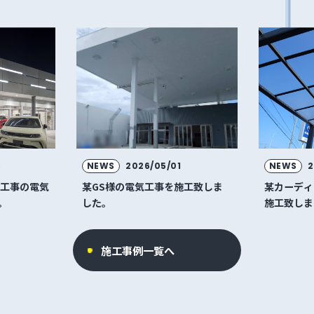
5
NEWS
2026/05/01
NEWS
2
修工事の電気
某GS様の電気工事を施工致しま
某カーディ
。
した。
施工致しま
施工事例一覧へ