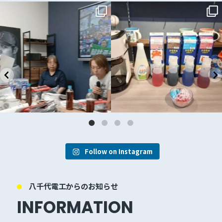
～
かき氷、はじめました
...
本格的な夏本番を前に、
31
0
社内にて『熱中症対策講習会』を実施し
ました
...
35
0
Follow on Instagram
八千代電工からのお知らせ
INFORMATION