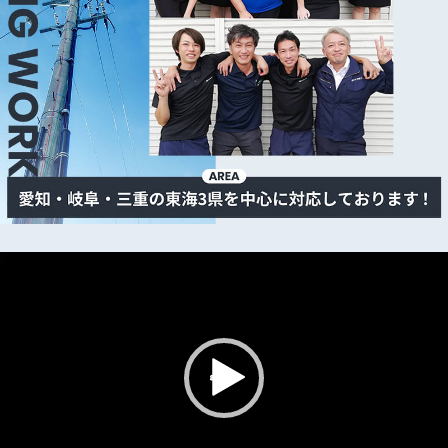
動
画
プ
レ
ー
ヤ
ー