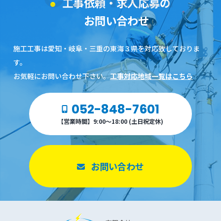
工事依頼・求人応募の
お問い合わせ
施工工事は愛知・岐阜・三重の東海３県を対応致しておりま
す。
お気軽にお問い合わせ下さい。
工事対応地域一覧はこちら
052-848-7601
【営業時間】9:00～18:00 (土日祝定休)
お問い合わせ