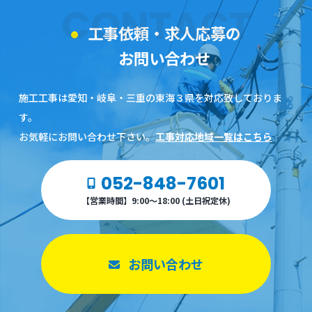
CONTACT
工事依頼・求人応募の
お問い合わせ
施工工事は愛知・岐阜・三重の東海３県を対応致しておりま
す。
お気軽にお問い合わせ下さい。
工事対応地域一覧はこちら
052-848-7601
【営業時間】9:00～18:00 (土日祝定休)
お問い合わせ