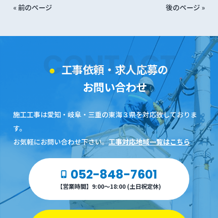
« 前のページ
後のページ »
CONTACT
工事依頼・求人応募の
お問い合わせ
施工工事は愛知・岐阜・三重の東海３県を対応致しておりま
す。
お気軽にお問い合わせ下さい。
工事対応地域一覧はこちら
052-848-7601
【営業時間】9:00～18:00 (土日祝定休)