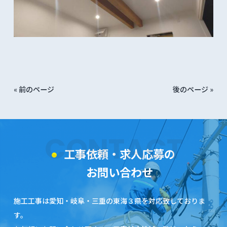
« 前のページ
後のページ »
CONTACT
工事依頼・求人応募の
お問い合わせ
施工工事は愛知・岐阜・三重の東海３県を対応致しておりま
す。