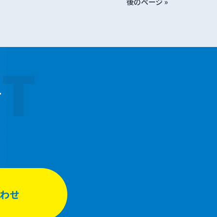
後のページ »
T
せ
わせ