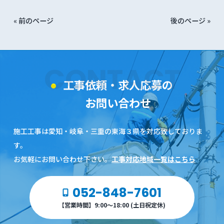
« 前のページ
後のページ »
CONTACT
工事依頼・求人応募の
お問い合わせ
施工工事は愛知・岐阜・三重の東海３県を対応致しておりま
す。
お気軽にお問い合わせ下さい。
工事対応地域一覧はこちら
052-848-7601
【営業時間】9:00～18:00 (土日祝定休)